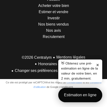
Acheter votre bien
Estimer et vendre
Investir
Nos biens vendus
Nos avis
Recrutement
Mentions légales
©2026 Centralym
👋 Obtenez une pré-
👋 Obtenez une pré-
Honoraires d'agence
✕
✕
estimation en ligne de la
estimation en ligne de la
Design by
Changer ses préférences cookies
Apimo™
valeur de votre bien, en
valeur de votre bien, en
2 min, gratuitement.
2 min, gratuitement.
Ce site est protégé par reCAPTCHA et les règles de
confidentialité
et les
conditions
d'utilisation
de Google s'appliquent.
Estimation en ligne
Estimation en ligne