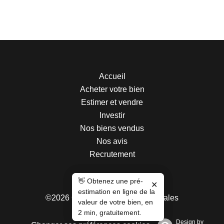
Accueil
Acheter votre bien
Estimer et vendre
Investir
Nos biens vendus
Nos avis
Recrutement
👋 Obtenez une pré-
👋 Obtenez une pré-
✕
✕
estimation en ligne de la
estimation en ligne de la
Mentions légales
©2026 Centralym
valeur de votre bien, en
valeur de votre bien, en
Honoraires d'agence
2 min, gratuitement.
2 min, gratuitement.
Design by