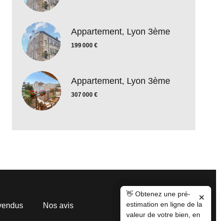
Appartement, Lyon 3ème
199 000 €
Appartement, Lyon 3ème
307 000 €
👋 Obtenez une pré-
👋 Obtenez une pré-
✕
✕
estimation en ligne de la
estimation en ligne de la
vendus
Nos avis
valeur de votre bien, en
valeur de votre bien, en