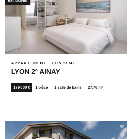
Exclusivité
APPARTEMENT, LYON 2ÈME
LYON 2° AINAY
179 000 €
1 pièce
1 salle de bains
27.76 m²