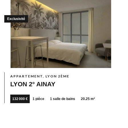
Exclusivité
APPARTEMENT, LYON 2ÈME
LYON 2° AINAY
132 000 €
1 pièce
1 salle de bains
20.25 m²