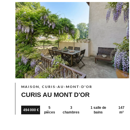
MAISON, CURIS-AU-MONT-D'OR
CURIS AU MONT D'OR
5
3
1 salle de
147
494 000 €
pièces
chambres
bains
m²