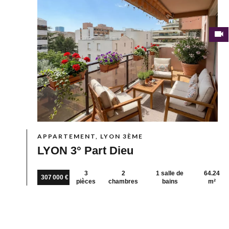
APPARTEMENT, LYON 3ÈME
LYON 3° Part Dieu
3
2
1 salle de
64.24
307 000 €
pièces
chambres
bains
m²