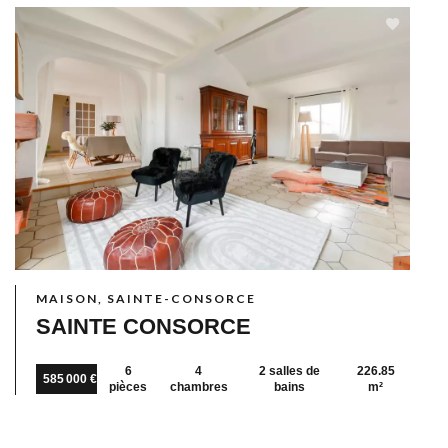
MAISON, SAINTE-CONSORCE
SAINTE CONSORCE
6
4
2 salles de
226.85
585 000 €
pièces
chambres
bains
m²