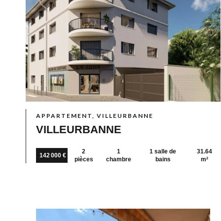
APPARTEMENT, VILLEURBANNE
VILLEURBANNE
2
1
1 salle de
31.64
142 000 €
pièces
chambre
bains
m²