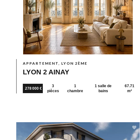
APPARTEMENT, LYON 2ÈME
LYON 2 AINAY
3
1
1 salle de
67.71
278 000 €
pièces
chambre
bains
m²