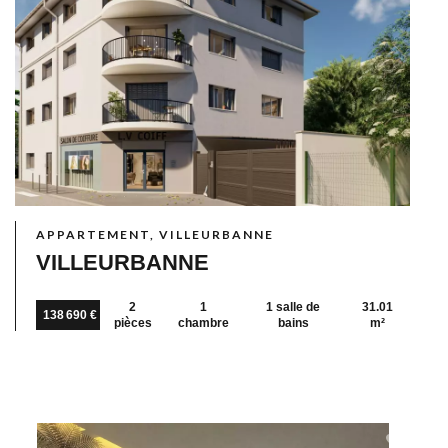
APPARTEMENT, VILLEURBANNE
VILLEURBANNE
2
1
1 salle de
31.01
138 690 €
pièces
chambre
bains
m²