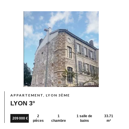
APPARTEMENT, LYON 3ÈME
LYON 3°
2
1
1 salle de
33.71
209 000 €
pièces
chambre
bains
m²