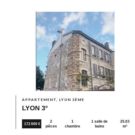
APPARTEMENT, LYON 3ÈME
LYON 3°
2
1
1 salle de
25.03
172 000 €
pièces
chambre
bains
m²